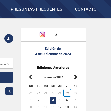
PREGUNTAS FRECUENTES
CONTACTO
Edición del
4 de Diciembre de 2024
menú
Ediciones Anteriores
Diciembre 2024
Do
Lu
Ma
Mi
Ju
Vi
Sa
24
25
26
27
28
29
30
1
2
3
4
5
6
7
8
9
10
11
12
13
14