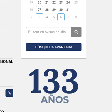
19
20
21
22
23
24
25
26
27
28
29
30
31
1
2
3
4
5
6
7
8
BÚSQUEDA AVANZADA
GIONAL