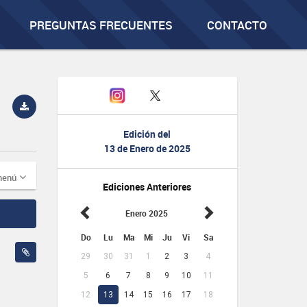
PREGUNTAS FRECUENTES
CONTACTO
Edición del
13 de Enero de 2025
menú
Ediciones Anteriores
Enero 2025
Do
Lu
Ma
Mi
Ju
Vi
Sa
29
30
31
1
2
3
4
5
6
7
8
9
10
11
12
13
14
15
16
17
18