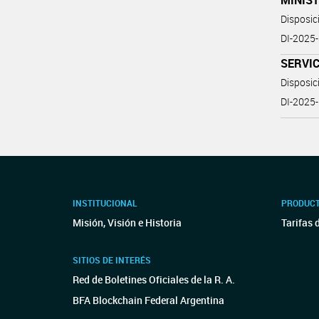
MINIS
Disposic
DI-2025
SERVI
Disposic
DI-202
INSTITUCIONAL
PRODUCT
Misión, Visión e Historia
Tarifas 
SITIOS DE INTERÉS
Red de Boletines Oficiales de la R. A.
BFA Blockchain Federal Argentina