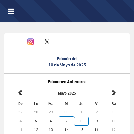
Toggle
navigation
Edición del
19 de Mayo de 2025
Ediciones Anteriores
Mayo 2025
Do
Lu
Ma
Mi
Ju
Vi
Sa
27
28
29
30
1
2
3
4
5
6
7
8
9
10
11
12
13
14
15
16
17