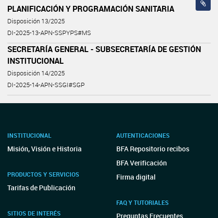
PLANIFICACIÓN Y PROGRAMACIÓN SANITARIA
Disposición 13/2025
DI-2025-13-APN-SSPYPS#MS
SECRETARÍA GENERAL - SUBSECRETARÍA DE GESTIÓN
INSTITUCIONAL
Disposición 14/2025
DI-2025-14-APN-SSGI#SGP
INSTITUCIONAL
AUTENTICACIONES
Misión, Visión e Historia
BFA Repositorio recibos
BFA Verificación
PRODUCTOS Y SERVICIOS
Firma digital
Tarifas de Publicación
FAQ Y TUTORIALES
SITIOS DE INTERÉS
Preguntas Frecuentes