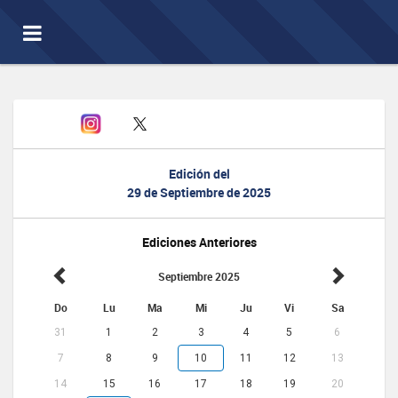
Toggle
navigation
Edición del
29 de Septiembre de 2025
Ediciones Anteriores
Septiembre 2025
Do
Lu
Ma
Mi
Ju
Vi
Sa
31
1
2
3
4
5
6
7
8
9
10
11
12
13
14
15
16
17
18
19
20