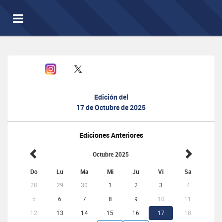
Toggle
navigation
Edición del
17 de Octubre de 2025
Ediciones Anteriores
Octubre 2025
Do
Lu
Ma
Mi
Ju
Vi
Sa
28
29
30
1
2
3
4
5
6
7
8
9
10
11
12
13
14
15
16
17
18