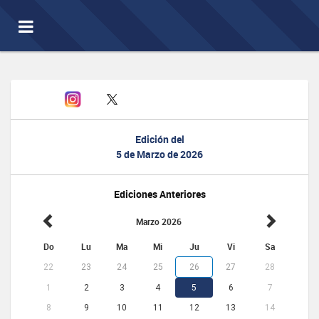
Toggle
navigation
Edición del
5 de Marzo de 2026
Ediciones Anteriores
Marzo 2026
Do
Lu
Ma
Mi
Ju
Vi
Sa
22
23
24
25
26
27
28
1
2
3
4
5
6
7
8
9
10
11
12
13
14