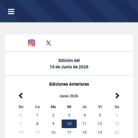
Toggle
navigation
Edición del
10 de Junio de 2026
Ediciones Anteriores
Junio 2026
Do
Lu
Ma
Mi
Ju
Vi
Sa
31
1
2
3
4
5
6
7
8
9
10
11
12
13
14
15
16
17
18
19
20