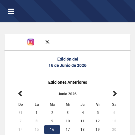
Toggle
navigation
Edición del
16 de Junio de 2026
Ediciones Anteriores
Junio 2026
Do
Lu
Ma
Mi
Ju
Vi
Sa
31
1
2
3
4
5
6
7
8
9
10
11
12
13
14
15
16
17
18
19
20