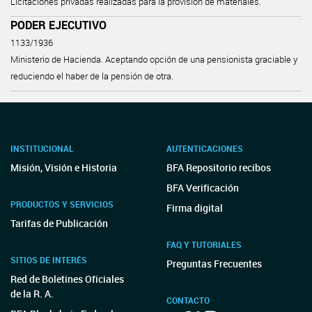
Licitaciones privadas realizadas para la provisión de materiales.
PODER EJECUTIVO
1133/1936
Ministerio de Hacienda. Aceptando opción de una pensionista graciable y
reduciendo el haber de la pensión de otra.
INSTITUCIONAL
AUTENTICACIONES
Misión, Visión e Historia
BFA Repositorio recibos
BFA Verificación
PRODUCTOS Y SERVICIOS
Firma digital
Tarifas de Publicación
FAQ Y TUTORIALES
SITIOS DE INTERÉS
Preguntas Frecuentes
Red de Boletines Oficiales
de la R. A.
CONTACTO