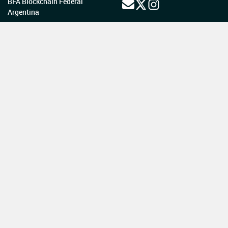
BFA Blockchain Federal
Argentina
Secretaría
Legal y Técnica
Boletín Oficial
de la República Argentina
TELÉFONOS:
5218-8400 - 0810-345-BORA (2672)
SEDE CENTRAL:
Suipacha 767, C.A.B.A. (C1008AAO)