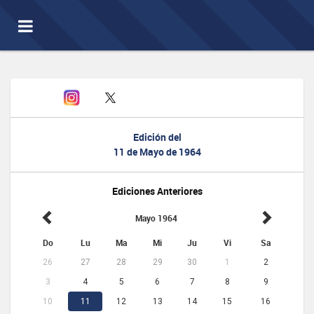
Toggle
navigation
Edición del
11 de Mayo de 1964
Ediciones Anteriores
Mayo 1964
Do
Lu
Ma
Mi
Ju
Vi
Sa
26
27
28
29
30
1
2
3
4
5
6
7
8
9
10
11
12
13
14
15
16