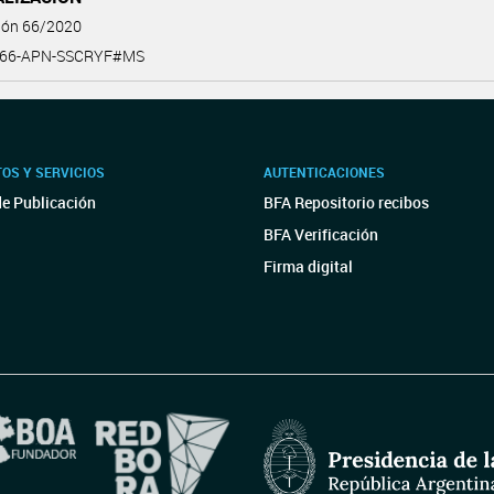
ción 66/2020
0-66-APN-SSCRYF#MS
OS Y SERVICIOS
AUTENTICACIONES
de Publicación
BFA Repositorio recibos
BFA Verificación
Firma digital