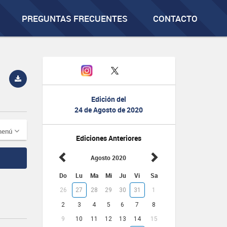
PREGUNTAS FRECUENTES
CONTACTO
Edición del
24 de Agosto de 2020
menú
Ediciones Anteriores
Agosto 2020
Do
Lu
Ma
Mi
Ju
Vi
Sa
26
27
28
29
30
31
1
2
3
4
5
6
7
8
9
10
11
12
13
14
15