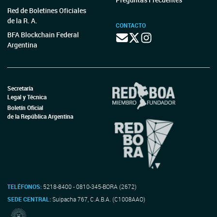
Red de Boletines Oficiales
de la R. A.
CONTACTO
BFA Blockchain Federal
Argentina
Secretaría
Legal y Técnica
Boletín Oficial
de la República Argentina
TELÉFONOS:
5218-8400 - 0810-345-BORA (2672)
SEDE CENTRAL:
Suipacha 767, C.A.B.A. (C1008AAO)