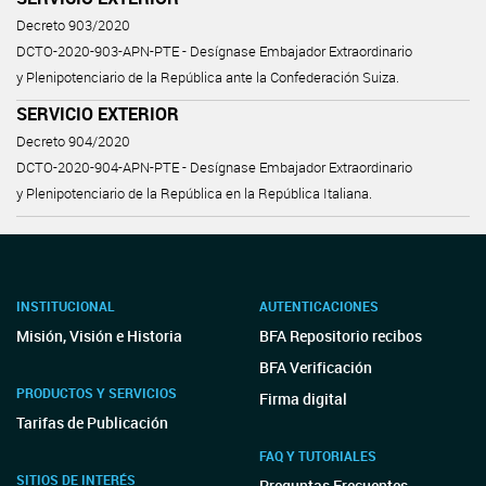
Decreto 903/2020
DCTO-2020-903-APN-PTE - Desígnase Embajador Extraordinario
y Plenipotenciario de la República ante la Confederación Suiza.
SERVICIO EXTERIOR
Decreto 904/2020
DCTO-2020-904-APN-PTE - Desígnase Embajador Extraordinario
y Plenipotenciario de la República en la República Italiana.
INSTITUCIONAL
AUTENTICACIONES
Misión, Visión e Historia
BFA Repositorio recibos
BFA Verificación
PRODUCTOS Y SERVICIOS
Firma digital
Tarifas de Publicación
FAQ Y TUTORIALES
SITIOS DE INTERÉS
Preguntas Frecuentes