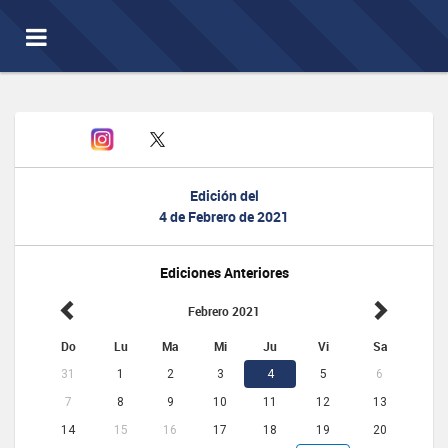
Toggle
navigation
Edición del
4 de Febrero de 2021
Ediciones Anteriores
Febrero 2021
Do
Lu
Ma
Mi
Ju
Vi
Sa
31
1
2
3
4
5
6
7
8
9
10
11
12
13
14
15
16
17
18
19
20