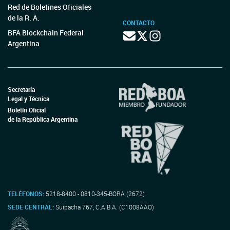
Red de Boletines Oficiales
de la R. A.
CONTACTO
BFA Blockchain Federal
Argentina
Secretaría
Legal y Técnica
Boletín Oficial
de la República Argentina
TELÉFONOS:
5218-8400 - 0810-345-BORA (2672)
SEDE CENTRAL:
Suipacha 767, C.A.B.A. (C1008AAO)