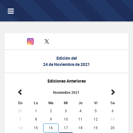
Toggle
navigation
Edición del
24 de Noviembre de 2021
Ediciones Anteriores
Noviembre 2021
Do
Lu
Ma
Mi
Ju
Vi
Sa
31
1
2
3
4
5
6
7
8
9
10
11
12
13
14
15
16
17
18
19
20