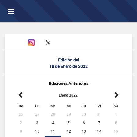
Toggle
navigation
Edición del
18 de Enero de 2022
Ediciones Anteriores
Enero 2022
Do
Lu
Ma
Mi
Ju
Vi
Sa
26
27
28
29
30
31
1
2
3
4
5
6
7
8
9
10
11
12
13
14
15