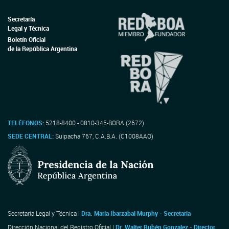
Secretaría
Legal y Técnica
Boletín Oficial
de la República Argentina
TELÉFONOS:
5218-8400 - 0810-345-BORA (2672)
SEDE CENTRAL:
Suipacha 767, C.A.B.A. (C1008AAO)
Secretaría Legal y Técnica |
Dra. María Ibarzabal Murphy - Secretaria
Dirección Nacional del Registro Oficial |
Dr. Walter Rubén Gonzalez - Director