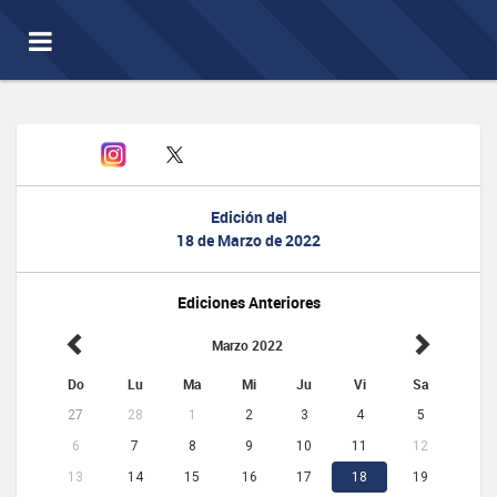
Toggle
navigation
Edición del
18 de Marzo de 2022
Ediciones Anteriores
Marzo 2022
Do
Lu
Ma
Mi
Ju
Vi
Sa
27
28
1
2
3
4
5
6
7
8
9
10
11
12
13
14
15
16
17
18
19