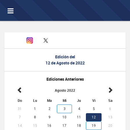
Toggle
navigation
Edición del
12 de Agosto de 2022
Ediciones Anteriores
Agosto 2022
Do
Lu
Ma
Mi
Ju
Vi
Sa
31
1
2
3
4
5
6
7
8
9
10
11
12
13
14
15
16
17
18
19
20