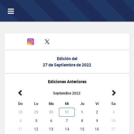
Toggle
navigation
Edición del
27 de Septiembre de 2022
Ediciones Anteriores
Septiembre 2022
Do
Lu
Ma
Mi
Ju
Vi
Sa
28
29
30
31
1
2
3
4
5
6
7
8
9
10
11
12
13
14
15
16
17