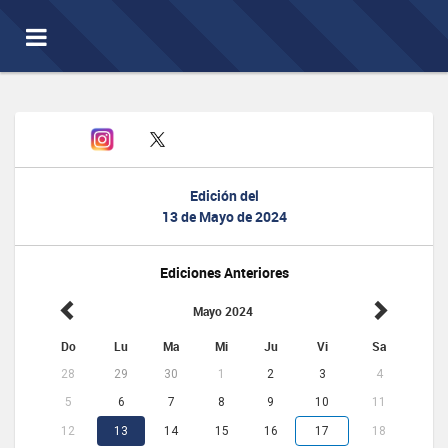
Toggle
navigation
Edición del
13 de Mayo de 2024
Ediciones Anteriores
Mayo 2024
Do
Lu
Ma
Mi
Ju
Vi
Sa
28
29
30
1
2
3
4
5
6
7
8
9
10
11
12
13
14
15
16
17
18