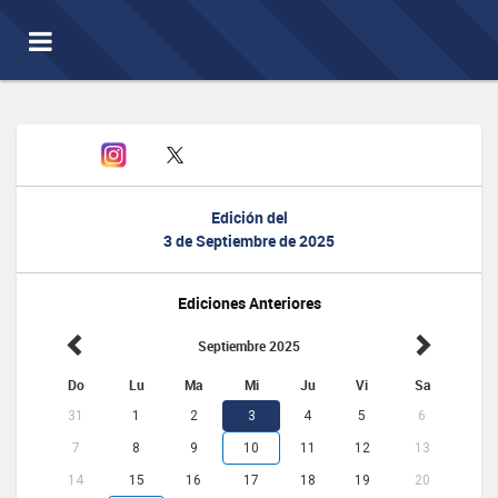
Toggle
navigation
Edición del
3 de Septiembre de 2025
Ediciones Anteriores
Septiembre 2025
Do
Lu
Ma
Mi
Ju
Vi
Sa
31
1
2
3
4
5
6
7
8
9
10
11
12
13
14
15
16
17
18
19
20