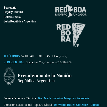
Secretaría
Legal y Técnica
Boletín Oficial
de la República Argentina
TELÉFONOS:
5218-8400 - 0810-345-BORA (2672)
SEDE CENTRAL:
Suipacha 767, C.A.B.A. (C1008AAO)
Secretaría Legal y Técnica |
Dra. María Ibarzabal Murphy - Secretaria
Dirección Nacional del Registro Oficial |
Dr. Walter Rubén Gonzalez - Director