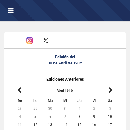
Toggle
navigation
Edición del
30 de Abril de 1915
Ediciones Anteriores
Abril 1915
Do
Lu
Ma
Mi
Ju
Vi
Sa
28
29
30
31
1
2
3
4
5
6
7
8
9
10
11
12
13
14
15
16
17