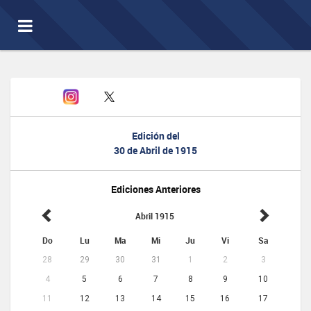
Toggle
navigation
Edición del
30 de Abril de 1915
Ediciones Anteriores
Abril 1915
Do
Lu
Ma
Mi
Ju
Vi
Sa
28
29
30
31
1
2
3
4
5
6
7
8
9
10
11
12
13
14
15
16
17