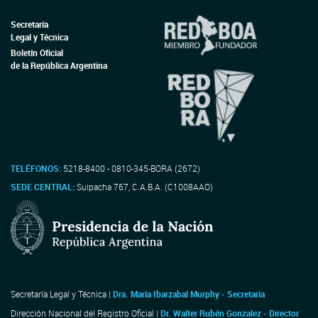
Secretaría
Legal y Técnica
Boletín Oficial
de la República Argentina
TELÉFONOS:
5218-8400 - 0810-345-BORA (2672)
SEDE CENTRAL:
Suipacha 767, C.A.B.A. (C1008AAO)
Secretaría Legal y Técnica |
Dra. María Ibarzabal Murphy - Secretaria
Dirección Nacional del Registro Oficial |
Dr. Walter Rubén Gonzalez - Director