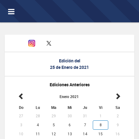
Toggle
navigation
Edición del
25 de Enero de 2021
Ediciones Anteriores
Enero 2021
Do
Lu
Ma
Mi
Ju
Vi
Sa
27
28
29
30
31
1
2
3
4
5
6
7
8
9
10
11
12
13
14
15
16