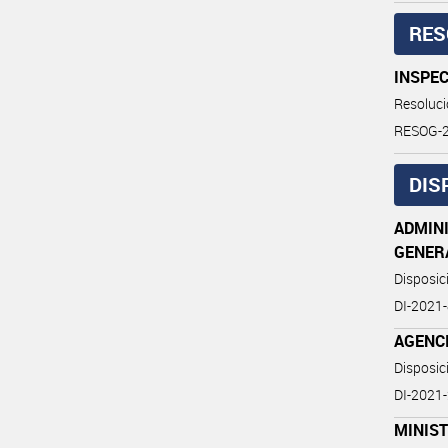
RES
INSPEC
Resoluc
RESOG-
DIS
ADMINI
GENER
Disposi
DI-2021
AGENCI
Disposi
DI-202
MINIST