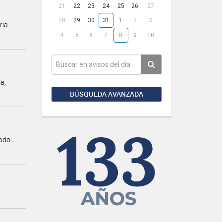
21
22
23
24
25
26
27
28
29
30
31
1
2
3
ria
4
5
6
7
8
9
10
a,
BÚSQUEDA AVANZADA
gado