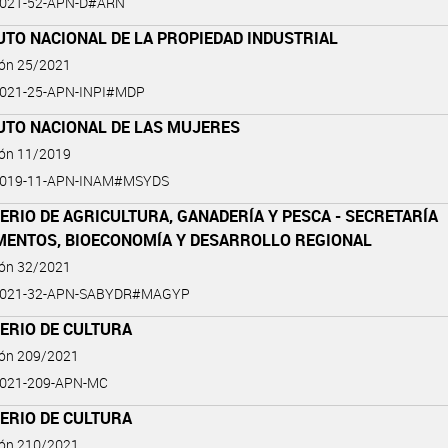
2021-52-APN-D#ARN
UTO NACIONAL DE LA PROPIEDAD INDUSTRIAL
ión 25/2021
2021-25-APN-INPI#MDP
UTO NACIONAL DE LAS MUJERES
ión 11/2019
2019-11-APN-INAM#MSYDS
ERIO DE AGRICULTURA, GANADERÍA Y PESCA - SECRETARÍA
IMENTOS, BIOECONOMÍA Y DESARROLLO REGIONAL
ión 32/2021
2021-32-APN-SABYDR#MAGYP
ERIO DE CULTURA
ión 209/2021
2021-209-APN-MC
ERIO DE CULTURA
ión 210/2021