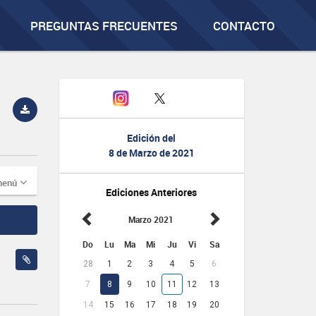
PREGUNTAS FRECUENTES
CONTACTO
Edición del
8 de Marzo de 2021
menú
Ediciones Anteriores
Marzo 2021
Do
Lu
Ma
Mi
Ju
Vi
Sa
28
1
2
3
4
5
6
7
8
9
10
11
12
13
14
15
16
17
18
19
20