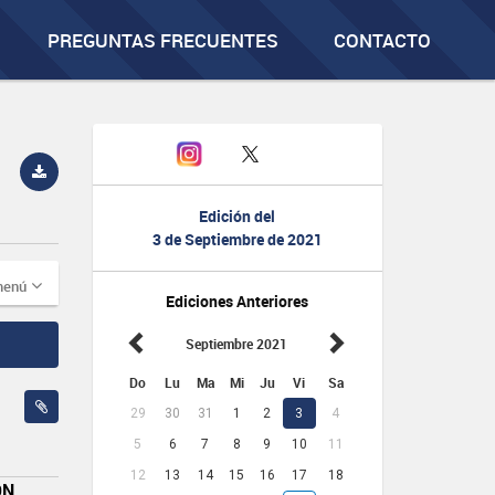
PREGUNTAS FRECUENTES
CONTACTO
Edición del
3 de Septiembre de 2021
menú
Ediciones Anteriores
Septiembre 2021
Do
Lu
Ma
Mi
Ju
Vi
Sa
29
30
31
1
2
3
4
5
6
7
8
9
10
11
12
13
14
15
16
17
18
ÓN