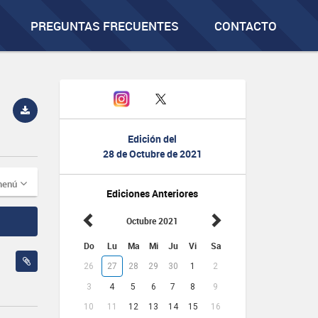
PREGUNTAS FRECUENTES
CONTACTO
Edición del
28 de Octubre de 2021
menú
Ediciones Anteriores
Octubre 2021
Do
Lu
Ma
Mi
Ju
Vi
Sa
26
27
28
29
30
1
2
3
4
5
6
7
8
9
10
11
12
13
14
15
16