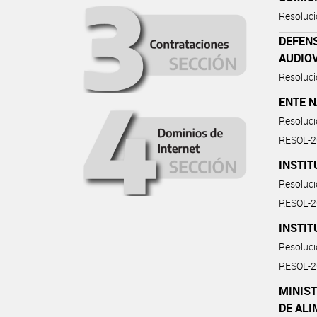
Resoluc
DEFENS
AUDIO
Resoluc
ENTE 
Resoluc
RESOL-
INSTIT
Resoluc
RESOL-
INSTIT
Resoluc
RESOL-
MINIST
DE AL