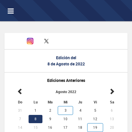
Toggle
navigation
Edición del
8 de Agosto de 2022
Ediciones Anteriores
Agosto 2022
Do
Lu
Ma
Mi
Ju
Vi
Sa
31
1
2
3
4
5
6
7
8
9
10
11
12
13
14
15
16
17
18
19
20