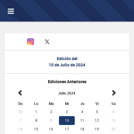
Toggle
navigation
Edición del
10 de Julio de 2024
Ediciones Anteriores
Julio 2024
Do
Lu
Ma
Mi
Ju
Vi
Sa
30
1
2
3
4
5
6
7
8
9
10
11
12
13
14
15
16
17
18
19
20