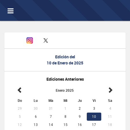
Toggle
navigation
Edición del
10 de Enero de 2025
Ediciones Anteriores
Enero 2025
Do
Lu
Ma
Mi
Ju
Vi
Sa
29
30
31
1
2
3
4
5
6
7
8
9
10
11
12
13
14
15
16
17
18