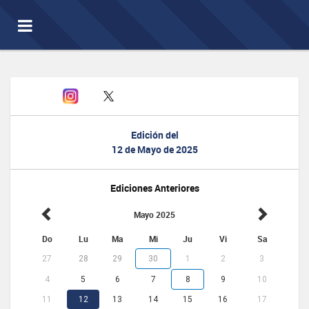
Toggle
navigation
Edición del
12 de Mayo de 2025
Ediciones Anteriores
Mayo 2025
Do
Lu
Ma
Mi
Ju
Vi
Sa
27
28
29
30
1
2
3
4
5
6
7
8
9
10
11
12
13
14
15
16
17