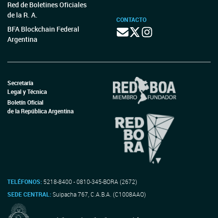
Red de Boletines Oficiales
de la R. A.
CONTACTO
BFA Blockchain Federal
Argentina
Secretaría
Legal y Técnica
Boletín Oficial
de la República Argentina
TELÉFONOS:
5218-8400 - 0810-345-BORA (2672)
SEDE CENTRAL:
Suipacha 767, C.A.B.A. (C1008AAO)