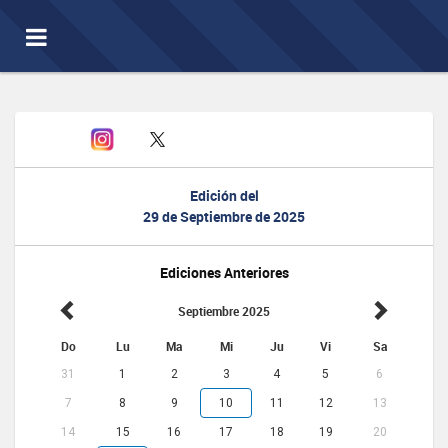
Toggle
navigation
Edición del
29 de Septiembre de 2025
Ediciones Anteriores
Septiembre 2025
Do
Lu
Ma
Mi
Ju
Vi
Sa
31
1
2
3
4
5
6
7
8
9
10
11
12
13
14
15
16
17
18
19
20