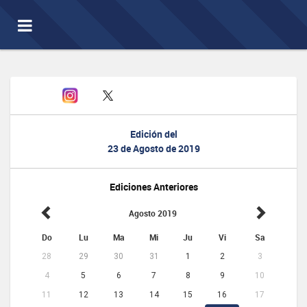
Toggle
navigation
Edición del
23 de Agosto de 2019
Ediciones Anteriores
Agosto 2019
Do
Lu
Ma
Mi
Ju
Vi
Sa
28
29
30
31
1
2
3
4
5
6
7
8
9
10
11
12
13
14
15
16
17