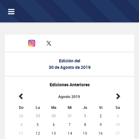
Toggle
navigation
Edición del
30 de Agosto de 2019
Ediciones Anteriores
Agosto 2019
Do
Lu
Ma
Mi
Ju
Vi
Sa
28
29
30
31
1
2
3
4
5
6
7
8
9
10
11
12
13
14
15
16
17