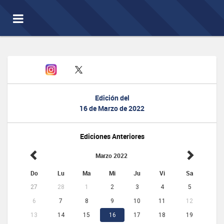
Toggle
navigation
Edición del
16 de Marzo de 2022
Ediciones Anteriores
Marzo 2022
Do
Lu
Ma
Mi
Ju
Vi
Sa
27
28
1
2
3
4
5
6
7
8
9
10
11
12
13
14
15
16
17
18
19