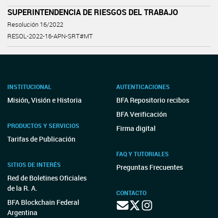
SUPERINTENDENCIA DE RIESGOS DEL TRABAJO
Resolución 16/2022
RESOL-2022-16-APN-SRT#MT
INSTITUCIONAL
AUTENTICACIONES
Misión, Visión e Historia
BFA Repositorio recibos
BFA Verificación
PRODUCTOS Y SERVICIOS
Firma digital
Tarifas de Publicación
FAQ Y TUTORIALES
SITIOS DE INTERÉS
Preguntas Frecuentes
Red de Boletines Oficiales
de la R. A.
CONTACTO
BFA Blockchain Federal
Argentina