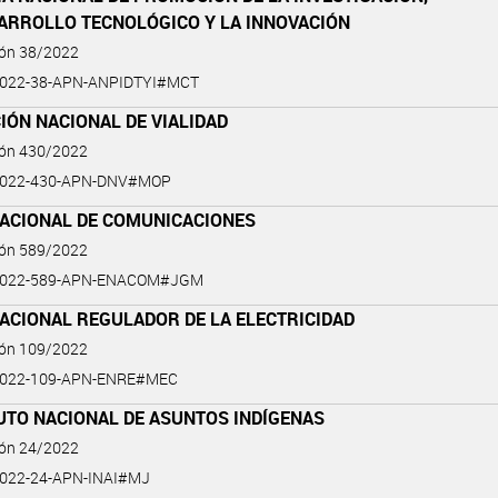
SARROLLO TECNOLÓGICO Y LA INNOVACIÓN
ión 38/2022
2022-38-APN-ANPIDTYI#MCT
IÓN NACIONAL DE VIALIDAD
ión 430/2022
2022-430-APN-DNV#MOP
NACIONAL DE COMUNICACIONES
ión 589/2022
2022-589-APN-ENACOM#JGM
ACIONAL REGULADOR DE LA ELECTRICIDAD
ión 109/2022
2022-109-APN-ENRE#MEC
UTO NACIONAL DE ASUNTOS INDÍGENAS
ión 24/2022
022-24-APN-INAI#MJ