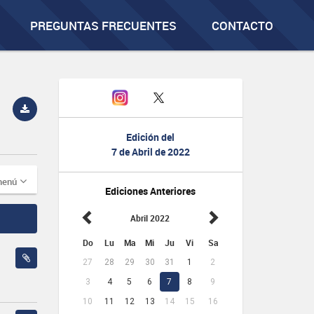
PREGUNTAS FRECUENTES
CONTACTO
Edición del
7 de Abril de 2022
menú
Ediciones Anteriores
Abril 2022
Do
Lu
Ma
Mi
Ju
Vi
Sa
27
28
29
30
31
1
2
3
4
5
6
7
8
9
10
11
12
13
14
15
16