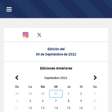
Toggle
navigation
Edición del
30 de Septiembre de 2022
Ediciones Anteriores
Septiembre 2022
Do
Lu
Ma
Mi
Ju
Vi
Sa
28
29
30
31
1
2
3
4
5
6
7
8
9
10
11
12
13
14
15
16
17