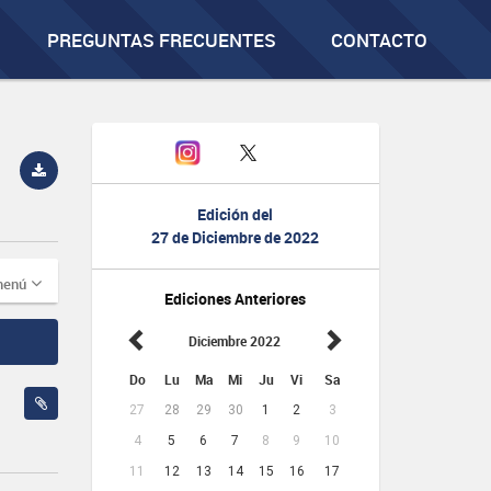
PREGUNTAS FRECUENTES
CONTACTO
Edición del
27 de Diciembre de 2022
menú
Ediciones Anteriores
Diciembre 2022
Do
Lu
Ma
Mi
Ju
Vi
Sa
27
28
29
30
1
2
3
4
5
6
7
8
9
10
11
12
13
14
15
16
17