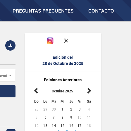
PREGUNTAS FRECUENTES
CONTACTO
Edición del
28 de Octubre de 2025
menú
Ediciones Anteriores
Octubre 2025
Do
Lu
Ma
Mi
Ju
Vi
Sa
28
29
30
1
2
3
4
5
6
7
8
9
10
11
12
13
14
15
16
17
18