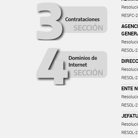
Resoluc
RESFC-
AGENC
GENER
Resoluc
RESOL-
DIRECC
Resoluc
RESOL-
ENTE 
Resoluc
RESOL-
JEFATU
Resoluc
RESOL-