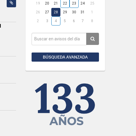
19
20
21
22
23
24
25
26
27
28
29
30
31
1
2
3
4
5
6
7
8
N
BÚSQUEDA AVANZADA