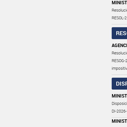
MINIST
Resoluc
RESOL-2
RES
AGENC
Resoluc
RESOG-2
impositi
DIS
MINIST
Disposi
DI-202
MINIST