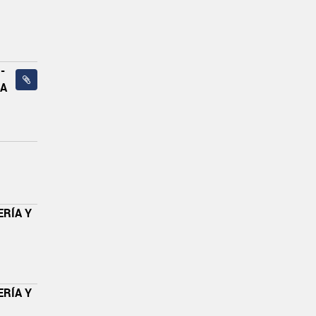
-
CA
ERÍA Y
ERÍA Y