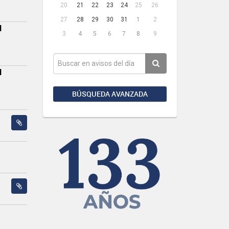
20
21
22
23
24
25
26
27
28
29
30
31
1
2
N
3
4
5
6
7
8
9
N
BÚSQUEDA AVANZADA