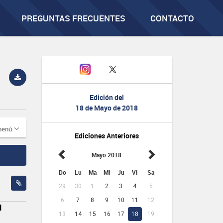
PREGUNTAS FRECUENTES
CONTACTO
Edición del
18 de Mayo de 2018
menú
Ediciones Anteriores
Mayo 2018
Do
Lu
Ma
Mi
Ju
Vi
Sa
29
30
1
2
3
4
5
6
7
8
9
10
11
12
N
13
14
15
16
17
18
19