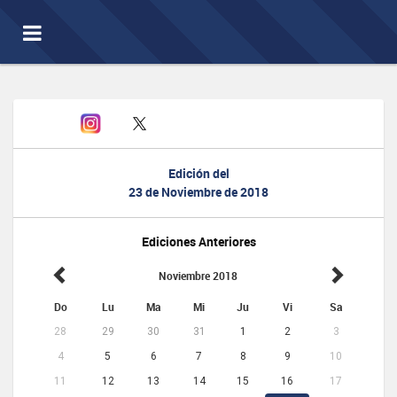
Toggle
navigation
Edición del
23 de Noviembre de 2018
Ediciones Anteriores
Noviembre 2018
Do
Lu
Ma
Mi
Ju
Vi
Sa
28
29
30
31
1
2
3
4
5
6
7
8
9
10
11
12
13
14
15
16
17