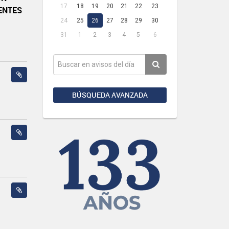
17
18
19
20
21
22
23
ENTES
24
25
26
27
28
29
30
31
1
2
3
4
5
6
BÚSQUEDA AVANZADA