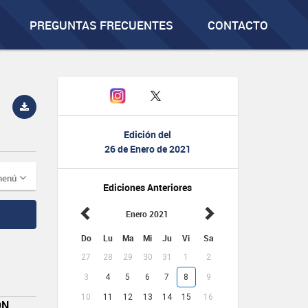
PREGUNTAS FRECUENTES
CONTACTO
Edición del
26 de Enero de 2021
menú
Ediciones Anteriores
Enero 2021
Do
Lu
Ma
Mi
Ju
Vi
Sa
27
28
29
30
31
1
2
3
4
5
6
7
8
9
10
11
12
13
14
15
16
ÓN