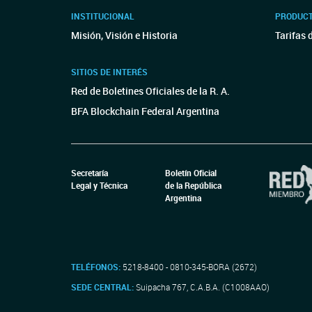
INSTITUCIONAL
PRODUCT
Misión, Visión e Historia
Tarifas 
SITIOS DE INTERÉS
Red de Boletines Oficiales de la R. A.
BFA Blockchain Federal Argentina
Secretaría
Boletín Oficial
Legal y Técnica
de la República
Argentina
TELÉFONOS:
5218-8400 - 0810-345-BORA (2672)
SEDE CENTRAL:
Suipacha 767, C.A.B.A. (C1008AAO)