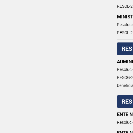
RESOL-
MINIST
Resoluc
RESOL-2
RES
ADMIN
Resoluc
RESOG-20
benefici
RES
ENTE 
Resoluci
ENTE 