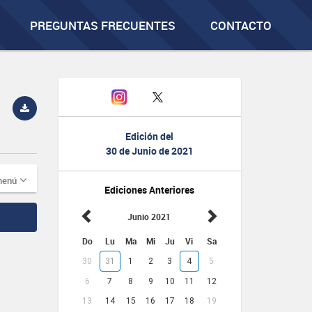
PREGUNTAS FRECUENTES
CONTACTO
Edición del
30 de Junio de 2021
menú
Ediciones Anteriores
Junio 2021
Do
Lu
Ma
Mi
Ju
Vi
Sa
30
31
1
2
3
4
5
6
7
8
9
10
11
12
13
14
15
16
17
18
19