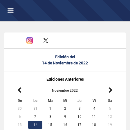
Toggle
navigation
Edición del
14 de Noviembre de 2022
Ediciones Anteriores
Noviembre 2022
Do
Lu
Ma
Mi
Ju
Vi
Sa
30
31
1
2
3
4
5
6
7
8
9
10
11
12
13
14
15
16
17
18
19