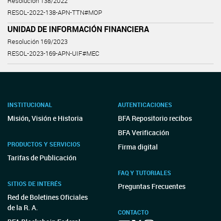
Resolución 138/2022
RESOL-2022-138-APN-TTN#MOP
UNIDAD DE INFORMACIÓN FINANCIERA
Resolución 169/2023
RESOL-2023-169-APN-UIF#MEC
INSTITUCIONAL
AUTENTICACIONES
Misión, Visión e Historia
BFA Repositorio recibos
BFA Verificación
PRODUCTOS Y SERVICIOS
Firma digital
Tarifas de Publicación
FAQ Y TUTORIALES
SITIOS DE INTERÉS
Preguntas Frecuentes
Red de Boletines Oficiales
de la R. A.
CONTACTO