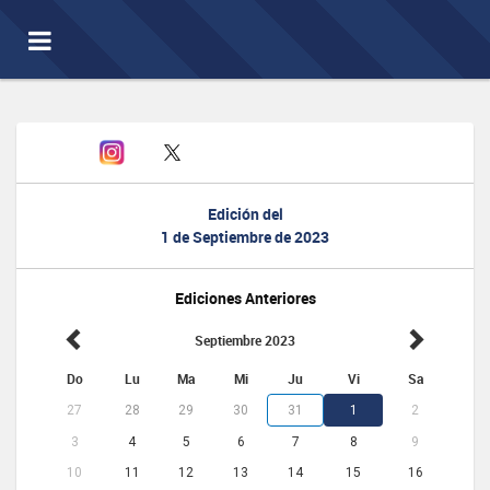
Toggle
navigation
Edición del
1 de Septiembre de 2023
Ediciones Anteriores
Septiembre 2023
Do
Lu
Ma
Mi
Ju
Vi
Sa
27
28
29
30
31
1
2
3
4
5
6
7
8
9
10
11
12
13
14
15
16