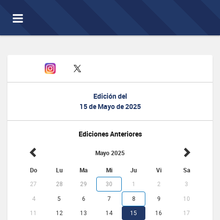
Toggle
navigation
Edición del
15 de Mayo de 2025
Ediciones Anteriores
Mayo 2025
Do
Lu
Ma
Mi
Ju
Vi
Sa
27
28
29
30
1
2
3
4
5
6
7
8
9
10
11
12
13
14
15
16
17