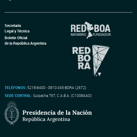
Secretaría
Legal y Técnica
Boletín Oficial
de la República Argentina
TELÉFONOS:
5218-8400 - 0810-345-BORA (2672)
SEDE CENTRAL:
Suipacha 767, C.A.B.A. (C1008AAO)