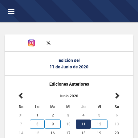
Toggle
navigation
Edición del
11 de Junio de 2020
Ediciones Anteriores
Junio 2020
Do
Lu
Ma
Mi
Ju
Vi
Sa
31
1
2
3
4
5
6
7
8
9
10
11
12
13
14
15
16
17
18
19
20