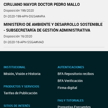
CIRUJANO MAYOR DOCTOR PEDRO MALLO
Disposición 199/2020
DI-2020-199-APN-DGSA#ARA
MINISTERIO DE AMBIENTE Y DESARROLLO SOSTENIBLE
- SUBSECRETARÍA DE GESTIÓN ADMINISTRATIVA
Disposición 16/2020
DI-2020-16-APN-SSGA#MAD
INSTITUCIONAL
AUTENTICACIONES
Misión, Visión e Historia
BFA Repositorio recibos
BFA Verificación
PRODUCTOS Y SERVICIOS
Firma digital
Tarifas de Publicación
FAQ Y TUTORIALES
SITIOS DE INTERÉS
Preguntas Frecuentes