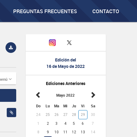
PREGUNTAS FRECUENTES
CONTACTO
Edición del
16 de Mayo de 2022
menú
Ediciones Anteriores
Mayo 2022
Do
Lu
Ma
Mi
Ju
Vi
Sa
24
25
26
27
28
29
30
1
2
3
4
5
6
7
8
9
10
11
12
13
14