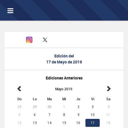
Toggle
navigation
Edición del
17 de Mayo de 2019
Ediciones Anteriores
Mayo 2019
Do
Lu
Ma
Mi
Ju
Vi
Sa
28
29
30
1
2
3
4
5
6
7
8
9
10
11
12
13
14
15
16
17
18