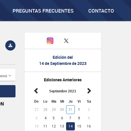
PREGUNTAS FRECUENTES
CONTACTO
Edición del
14 de Septiembre de 2023
menú
Ediciones Anteriores
Septiembre 2023
Do
Lu
Ma
Mi
Ju
Vi
Sa
ÓN
27
28
29
30
31
1
2
3
4
5
6
7
8
9
10
11
12
13
14
15
16