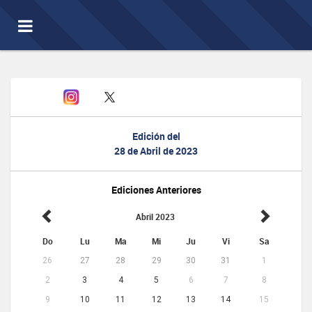
Toggle
navigation
Edición del
28 de Abril de 2023
Ediciones Anteriores
Abril 2023
Do
Lu
Ma
Mi
Ju
Vi
Sa
26
27
28
29
30
31
1
2
3
4
5
6
7
8
9
10
11
12
13
14
15